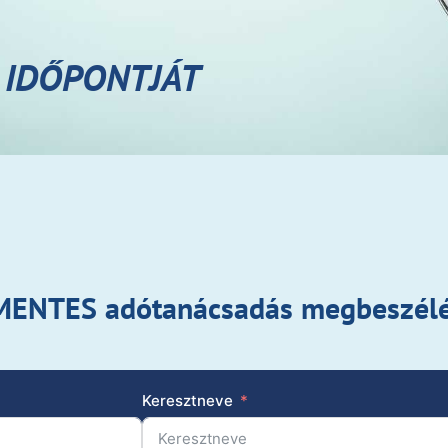
 IDŐPONTJÁT
JMENTES adótanácsadás megbeszél
Keresztneve