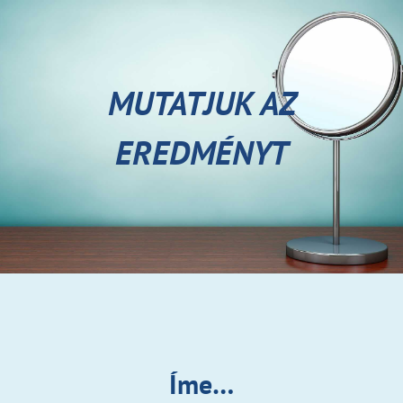
MUTATJUK AZ
EREDMÉNYT
Íme…