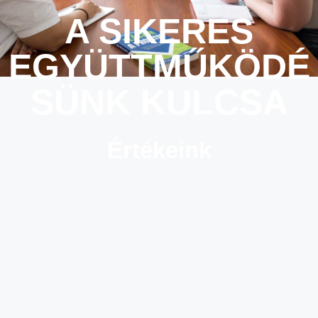
A SIKERES
EGYÜTTMŰKÖDÉ
SÜNK KULCSA
Értékeink