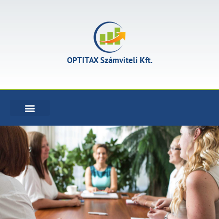
OPTITAX Számviteli Kft.
KÖNYVELÉSI SZOLGÁLTATÁSOK