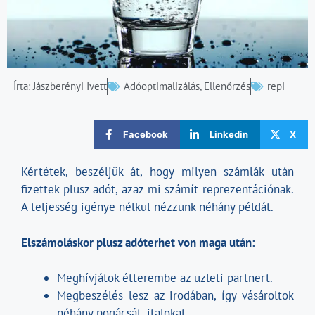
Írta:
Jászberényi Ivett
Adóoptimalizálás
,
Ellenőrzés
repi
Facebook
Linkedin
X
Kértétek, beszéljük át, hogy milyen számlák után
fizettek plusz adót, azaz mi számít reprezentációnak.
A teljesség igénye nélkül nézzünk néhány példát.
Elszámoláskor plusz adóterhet von maga után:
Meghívjátok étterembe az üzleti partnert.
Megbeszélés lesz az irodában, így vásároltok
néhány pogácsát, italokat.