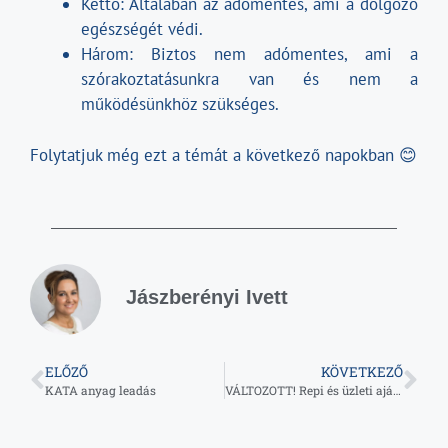
Kettő: Általában az adómentes, ami a dolgozó
egészségét védi.
Három: Biztos nem adómentes, ami a
szórakoztatásunkra van és nem a
működésünkhöz szükséges.
Folytatjuk még ezt a témát a következő napokban 😊
Jászberényi Ivett
ELŐZŐ
KÖVETKEZŐ
KATA anyag leadás
VÁLTOZOTT! Repi és üzleti ajándék csak 15% adóért?