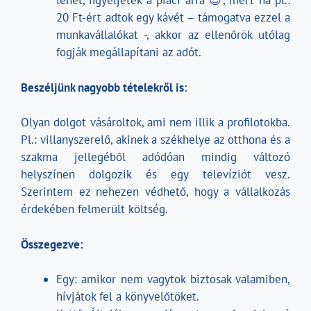
lehet, figyeljetek a piaci árra 😉, mert ha pl.:
20 Ft-ért adtok egy kávét – támogatva ezzel a
munkavállalókat -, akkor az ellenőrök utólag
fogják megállapítani az adót.
Beszéljünk nagyobb tételekről is:
Olyan dolgot vásároltok, ami nem illik a profilotokba.
Pl.: villanyszerelő, akinek a székhelye az otthona és a
szakma jellegéből adódóan mindig változó
helyszínen dolgozik és egy televíziót vesz.
Szerintem ez nehezen védhető, hogy a vállalkozás
érdekében felmerült költség.
Összegezve:
Egy: amikor nem vagytok biztosak valamiben,
hívjátok fel a könyvelőtöket.