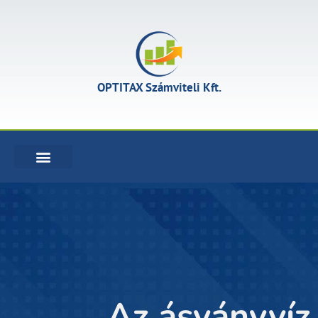
OPTITAX Számviteli Kft.
KÖNYVELÉSI SZOLGÁLTATÁSOK
Az ásványvíz