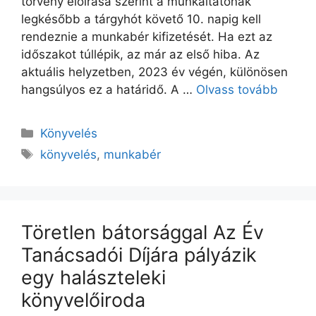
törvény előírása szerint a munkáltatónak
legkésőbb a tárgyhót követő 10. napig kell
rendeznie a munkabér kifizetését. Ha ezt az
időszakot túllépik, az már az első hiba. Az
aktuális helyzetben, 2023 év végén, különösen
hangsúlyos ez a határidő. A …
Olvass tovább
Könyvelés
könyvelés
,
munkabér
Töretlen bátorsággal Az Év
Tanácsadói Díjára pályázik
egy halászteleki
könyvelőiroda