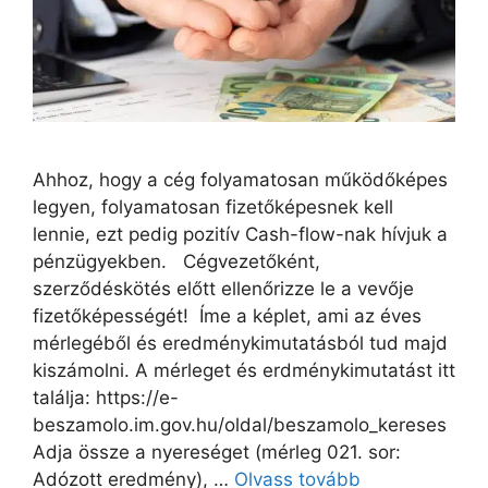
Ahhoz, hogy a cég folyamatosan működőképes
legyen, folyamatosan fizetőképesnek kell
lennie, ezt pedig pozitív Cash-flow-nak hívjuk a
pénzügyekben. Cégvezetőként,
szerződéskötés előtt ellenőrizze le a vevője
fizetőképességét! Íme a képlet, ami az éves
mérlegéből és eredménykimutatásból tud majd
kiszámolni. A mérleget és erdménykimutatást itt
találja: https://e-
beszamolo.im.gov.hu/oldal/beszamolo_kereses
Adja össze a nyereséget (mérleg 021. sor:
Adózott eredmény), …
Olvass tovább