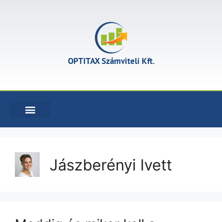
OPTITAX Számviteli Kft.
KÖNYVELÉSI SZOLGÁLTATÁSOK
Jászberényi Ivett