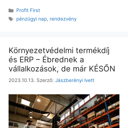
Profit First
pénzügyi nap
,
rendezvény
Környezetvédelmi termékdíj
és ERP – Ébrednek a
vállalkozások, de már KÉSŐN
2023.10.13.
Szerző:
Jászberényi Ivett