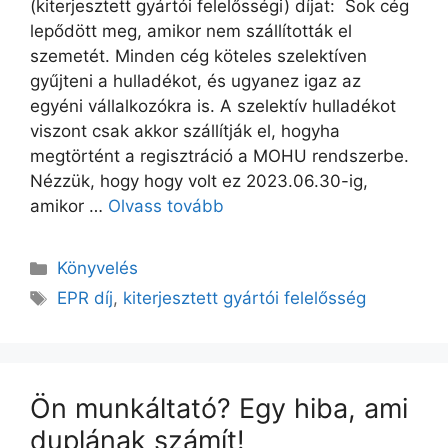
(kiterjesztett gyártói felelősségi) díjat: Sok cég
lepődött meg, amikor nem szállították el
szemetét. Minden cég köteles szelektíven
gyűjteni a hulladékot, és ugyanez igaz az
egyéni vállalkozókra is. A szelektív hulladékot
viszont csak akkor szállítják el, hogyha
megtörtént a regisztráció a MOHU rendszerbe.
Nézzük, hogy hogy volt ez 2023.06.30-ig,
amikor …
Olvass tovább
Könyvelés
EPR díj
,
kiterjesztett gyártói felelősség
Ön munkáltató? Egy hiba, ami
duplának számít!