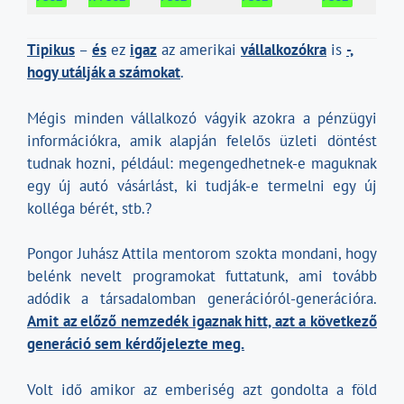
Tipikus
–
és
ez
igaz
az amerikai
vállalkozókra
is
-,
hogy utálják a számokat
.
Mégis minden vállalkozó vágyik azokra a pénzügyi
információkra, amik alapján felelős üzleti döntést
tudnak hozni, például: megengedhetnek-e maguknak
egy új autó vásárlást, ki tudják-e termelni egy új
kolléga bérét, stb.?
Pongor Juhász Attila mentorom szokta mondani, hogy
belénk nevelt programokat futtatunk, ami tovább
adódik a társadalomban generációról-generációra.
Amit az előző nemzedék igaznak hitt, azt a következő
generáció sem kérdőjelezte meg.
Volt idő amikor az emberiség azt gondolta a föld