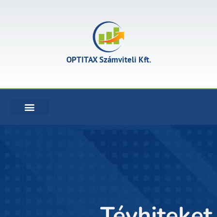
OPTITAX Számviteli Kft.
KÖNYVELÉSI SZOLGÁLTATÁSOK
Tévhiteket