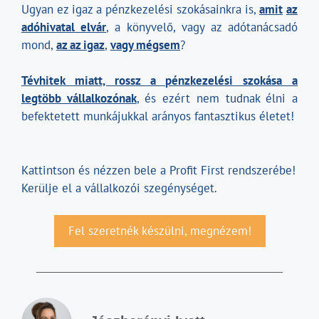
Ugyan ez igaz a pénzkezelési szokásainkra is,
amit
az
adóhivatal elvár
, a könyvelő, vagy az adótanácsadó
mond,
az az igaz
,
vagy mégsem
?
Tévhitek miatt, rossz a pénzkezelési szokása a
legtöbb vállalkozónak
, és ezért nem tudnak élni a
befektetett munkájukkal arányos fantasztikus életet!
Kattintson és nézzen bele a Profit First rendszerébe!
Kerülje el a vállalkozói szegénységet.
Fel szeretnék készülni, megnézem!