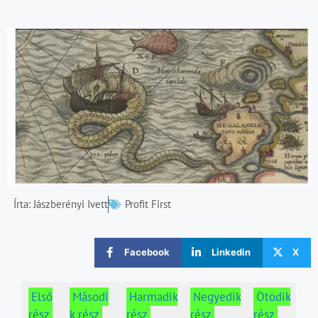
Írta:
Jászberényi Ivett
Profit First
Facebook
Linkedin
X
Első
Másodi
Harmadik
Negyedik
Ötödik
rész
k rész
rész
rész
rész