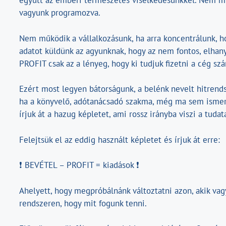
együtt az emberi természetes viselkedésünkkel. Nem m
vagyunk programozva.
Nem működik a vállalkozásunk, ha arra koncentrálunk, hog
adatot küldünk az agyunknak, hogy az nem fontos, elhan
PROFIT csak az a lényeg, hogy ki tudjuk fizetni a cég szá
Ezért most legyen bátorságunk, a belénk nevelt hitrendsz
ha a könyvelő, adótanácsadó szakma, még ma sem ismer
írjuk át a hazug képletet, ami rossz irányba viszi a tudat
Felejtsük el az eddig használt képletet és írjuk át erre:
❗️ BEVÉTEL – PROFIT = kiadások ❗️
Ahelyett, hogy megpróbálnánk változtatni azon, akik vag
rendszeren, hogy mit fogunk tenni.