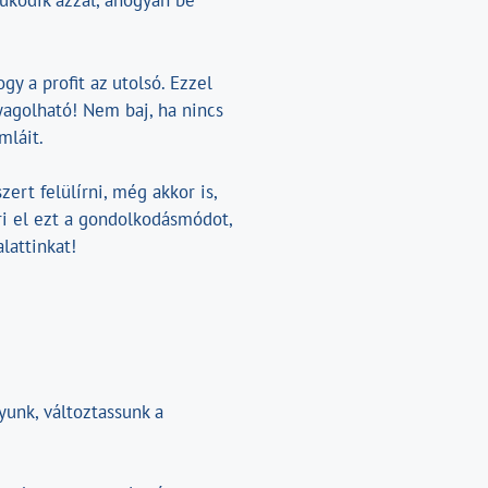
űködik azzal, ahogyan be
y a profit az utolsó. Ezzel
yagolható! Nem baj, ha nincs
mláit.
ert felülírni, még akkor is,
i el ezt a gondolkodásmódot,
alattinkat!
yunk, változtassunk a