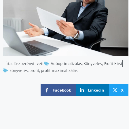
Írta:
Jászberényi Ivett
Adóoptimalizálás
,
Könyvelés
,
Profit First
könyvelés
,
profit
,
profit maximalizálás
Facebook
Linkedin
X