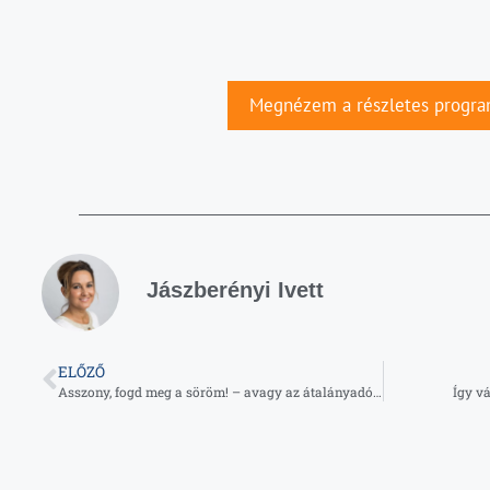
Megnézem a részletes progra
Jászberényi Ivett
ELŐZŐ
Asszony, fogd meg a söröm! – avagy az átalányadózónak nem kell könyvelő?
Így v