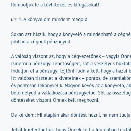
Romboljuk le a tévhiteket és kifogásokat!
👉 1. A könyvelőm mindent megold
Sokan azt hiszik, hogy a könyvelő a mindenható a cégné
jobban a cégünk pénzügyeit.
A valóság viszont az, hogy a cégvezetőnek – vagyis Önn
ismerni a pénzügyi lehetőségeit, sőt a veszélyes buktató
induljon el a pénzügyi lejtőn! Tudnia kell, hogy a hazai
itt valóban tisztelet a kivételnek – pontos, de számlakö
és pontosan lekönyvelik. Nagyon kevés az a könyvelő, ak
belemélyed a vállalkozása pénzügyeibe. Sőt az összefüg
döntéseket viszont Önnek kell meghozni.
De kérdem: Mi alapján akar döntést hozni, ha nem tudja 
Tehát kijelenthetjük, hogy Önnek kell a legjobban tiszt