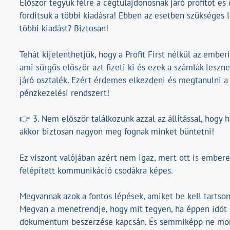
Először tegyük félre a cégtulajdonosnak járó profitot é
fordítsuk a többi kiadásra! Ebben az esetben szükséges 
többi kiadást? Biztosan!
Tehát kijelenthetjük, hogy a Profit First nélkül az ember
ami sürgős először azt fizeti ki és ezek a számlák leszn
járó osztalék. Ezért érdemes elkezdeni és megtanulni a 
pénzkezelési rendszert!
👉 3. Nem először találkozunk azzal az állítással, hogy
akkor biztosan nagyon meg fognak minket büntetni!
Ez viszont valójában azért nem igaz, mert ott is embere
felépített kommunikáció csodákra képes.
Megvannak azok a fontos lépések, amiket be kell tartson,
Megvan a menetrendje, hogy mit tegyen, ha éppen időt 
dokumentum beszerzése kapcsán. És semmiképp ne mond