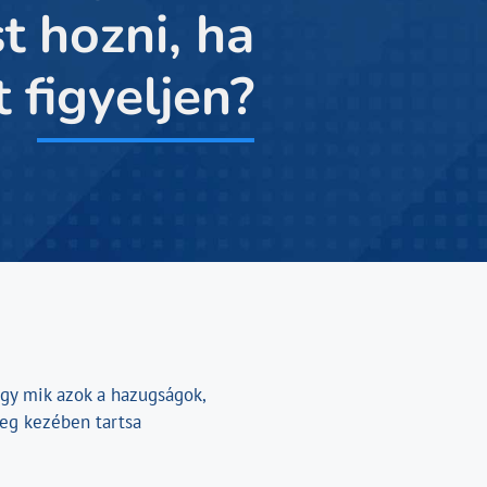
t hozni, ha
 figyeljen?
ogy mik azok a hazugságok,
leg kezében tartsa