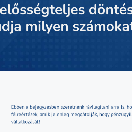
elősségteljes döntés
dja milyen számokat
Ebben a bejegyzésben szeretnénk rávilágítani arra is, h
félreértések, amik jelenleg meggátolják, hogy pénzügyi
vállalkozását!