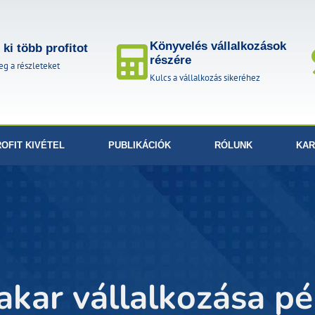
Könyvelés vállalkozások
ki több profitot
részére
g a részleteket
Kulcs a vállalkozás sikeréhez
OFIT KIVÉTEL
PUBLIKÁCIÓK
RÓLUNK
KAR
 akar vállalkozása p