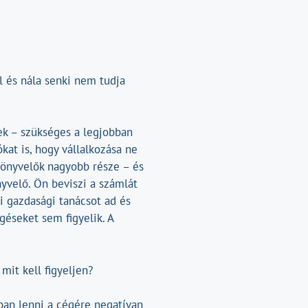
l és nála senki nem tudja
ek – szükséges a legjobban
kat is, hogy vállalkozása ne
 könyvelők nagyobb része – és
nyvelő. Ön beviszi a számlát
i gazdasági tanácsot ad és
géseket sem figyelik. A
mit kell figyeljen?
ában lenni a cégére negatívan