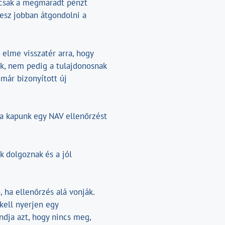
s csak a megmaradt pénzt
lesz jobban átgondolni a
i elme visszatér arra, hogy
ek, nem pedig a tulajdonosnak
már bizonyított új
 ha kapunk egy NAV ellenőrzést
k dolgoznak és a jól
 ha ellenőrzés alá vonják.
kell nyerjen egy
ja azt, hogy nincs meg,