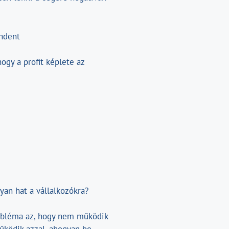
indent
hogy a profit képlete az
yan hat a vállalkozókra?
obléma az, hogy nem működik