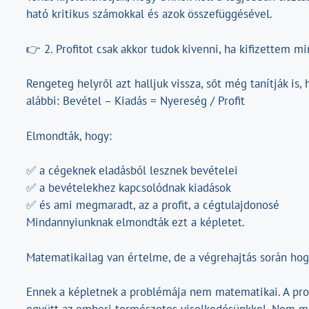
ható kritikus számokkal és azok összefüggésével.
👉 2. Profitot csak akkor tudok kivenni, ha kifizettem m
Rengeteg helyről azt halljuk vissza, sőt még tanítják is, 
alábbi: Bevétel – Kiadás = Nyereség / Profit
Elmondták, hogy:
✅ a cégeknek eladásból lesznek bevételei
✅ a bevételekhez kapcsolódnak kiadások
✅ és ami megmaradt, az a profit, a cégtulajdonosé
Mindannyiunknak elmondták ezt a képletet.
Matematikailag van értelme, de a végrehajtás során hog
Ennek a képletnek a problémája nem matematikai. A pr