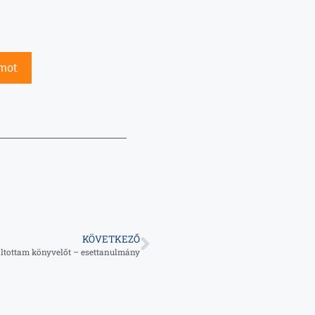
mot
KÖVETKEZŐ
áltottam könyvelőt – esettanulmány