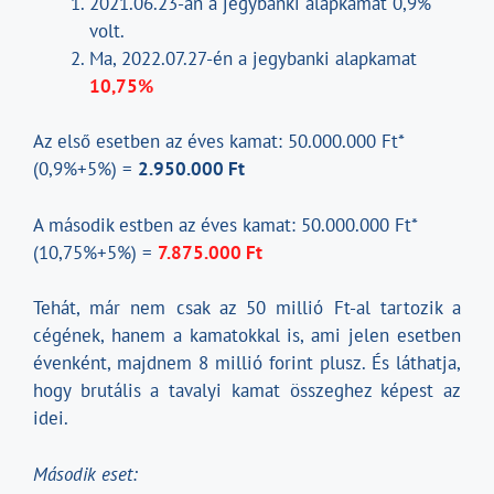
2021.06.23-án a jegybanki alapkamat 0,9%
volt.
Ma, 2022.07.27-én a jegybanki alapkamat
10,75%
Az első esetben az éves kamat: 50.000.000 Ft*
(0,9%+5%) =
2.950.000 Ft
A második estben az éves kamat: 50.000.000 Ft*
(10,75%+5%) =
7.875.000 Ft
Tehát, már nem csak az 50 millió Ft-al tartozik a
cégének, hanem a kamatokkal is, ami jelen esetben
évenként, majdnem 8 millió forint plusz. És láthatja,
hogy brutális a tavalyi kamat összeghez képest az
idei.
Második eset: