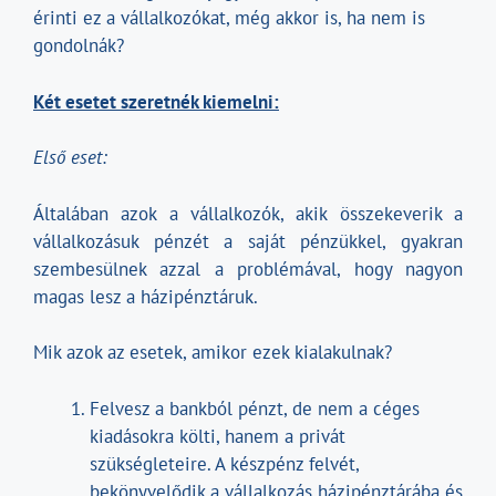
érinti ez a vállalkozókat, még akkor is, ha nem is
gondolnák?
Két esetet szeretnék kiemelni:
Első eset:
Általában azok a vállalkozók, akik összekeverik a
vállalkozásuk pénzét a saját pénzükkel, gyakran
szembesülnek azzal a problémával, hogy nagyon
magas lesz a házipénztáruk.
Mik azok az esetek, amikor ezek kialakulnak?
Felvesz a bankból pénzt, de nem a céges
kiadásokra költi, hanem a privát
szükségleteire. A készpénz felvét,
bekönyvelődik a vállalkozás házipénztárába és