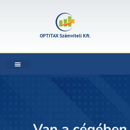
OPTITAX Számviteli Kft.
KÖNYVELÉSI SZOLGÁLTATÁSOK
Van a cégében