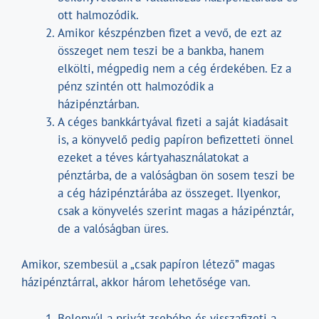
ott halmozódik.
Amikor készpénzben fizet a vevő, de ezt az
összeget nem teszi be a bankba, hanem
elkölti, mégpedig nem a cég érdekében. Ez a
pénz szintén ott halmozódik a
házipénztárban.
A céges bankkártyával fizeti a saját kiadásait
is, a könyvelő pedig papíron befizetteti önnel
ezeket a téves kártyahasználatokat a
pénztárba, de a valóságban ön sosem teszi be
a cég házipénztárába az összeget. Ilyenkor,
csak a könyvelés szerint magas a házipénztár,
de a valóságban üres.
Amikor, szembesül a „csak papíron létező” magas
házipénztárral, akkor három lehetősége van.
Belenyúl a privát zsebébe és visszafizeti a