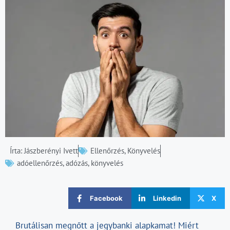
Írta:
Jászberényi Ivett
Ellenőrzés
,
Könyvelés
adóellenőrzés
,
adózás
,
könyvelés
Facebook
Linkedin
X
Brutálisan megnőtt a jegybanki alapkamat! Miért