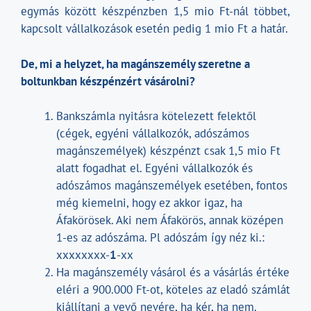
egymás között készpénzben 1,5 mio Ft-nál többet,
kapcsolt vállalkozások esetén pedig 1 mio Ft a határ.
De, mi a helyzet, ha magánszemély szeretne a
boltunkban készpénzért vásárolni?
Bankszámla nyitásra kötelezett felektől
(cégek, egyéni vállalkozók, adószámos
magánszemélyek) készpénzt csak 1,5 mio Ft
alatt fogadhat el. Egyéni vállalkozók és
adószámos magánszemélyek esetében, fontos
még kiemelni, hogy ez akkor igaz, ha
Áfakörösek. Aki nem Áfakörös, annak középen
1-es az adószáma. Pl adószám így néz ki.:
xxxxxxxx-
1
-xx
Ha magánszemély vásárol és a vásárlás értéke
eléri a 900.000 Ft-ot, köteles az eladó számlát
kiállítani a vevő nevére, ha kér, ha nem.