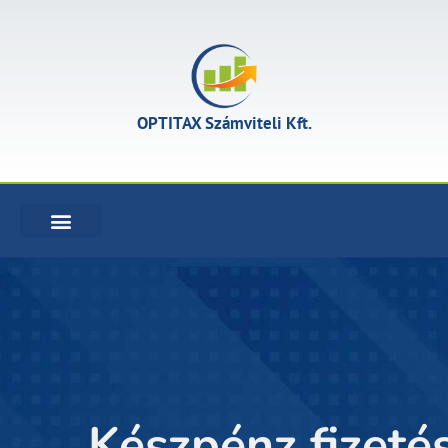
OPTITAX Számviteli Kft.
KÖNYVELÉSI SZOLGÁLTATÁSOK
Készpénz fizetés