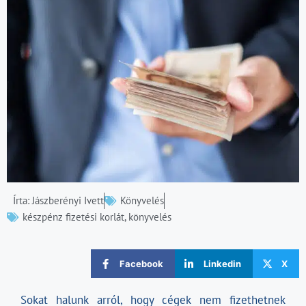
Írta:
Jászberényi Ivett
Könyvelés
készpénz fizetési korlát
,
könyvelés
Facebook
Linkedin
X
Sokat halunk arról, hogy cégek nem fizethetnek