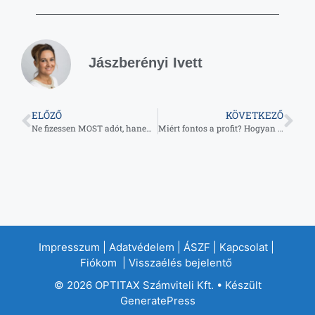
Jászberényi Ivett
ELŐZŐ
KÖVETKEZŐ
Ne fizessen MOST adót, hanem ossza el a fizetendő összeget több évre!
Miért fontos a profit? Hogyan vegyünk fel szabályosan osztalékot?
Impresszum
|
Adatvédelem
|
ÁSZF
|
Kapcsolat
|
Fiókom
|
Visszaélés bejelentő
© 2026 OPTITAX Számviteli Kft.
• Készült
GeneratePress