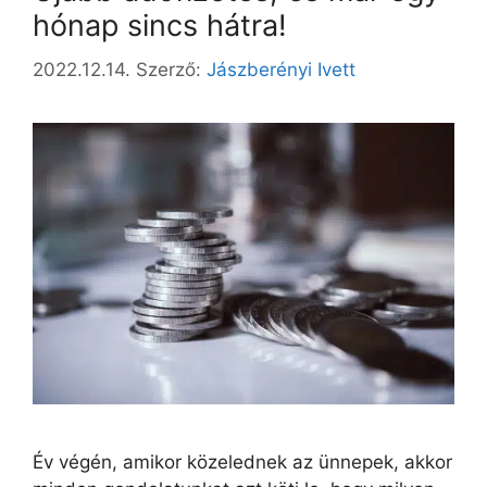
hónap sincs hátra!
2022.12.14.
Szerző:
Jászberényi Ivett
Év végén, amikor közelednek az ünnepek, akkor