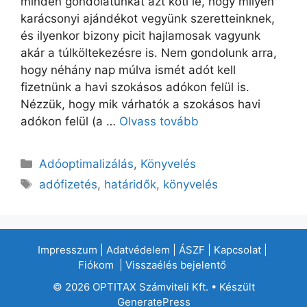
minden gondolatunkat azt köti le, hogy milyen
karácsonyi ajándékot vegyünk szeretteinknek,
és ilyenkor bizony picit hajlamosak vagyunk
akár a túlköltekezésre is. Nem gondolunk arra,
hogy néhány nap múlva ismét adót kell
fizetnünk a havi szokásos adókon felül is.
Nézzük, hogy mik várhatók a szokásos havi
adókon felül (a …
Olvass tovább
Adóoptimalizálás
,
Könyvelés
adófizetés
,
határidők
,
könyvelés
Impresszum
|
Adatvédelem
|
ÁSZF
|
Kapcsolat
|
Fiókom
|
Visszaélés bejelentő
© 2026 OPTITAX Számviteli Kft.
• Készült
GeneratePress