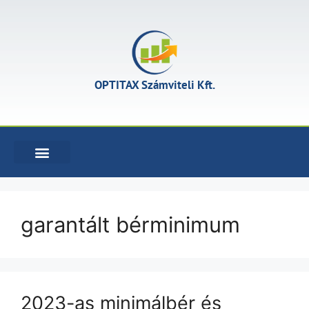
OPTITAX Számviteli Kft.
KÖNYVELÉSI SZOLGÁLTATÁSOK
garantált bérminimum
2023-as minimálbér és