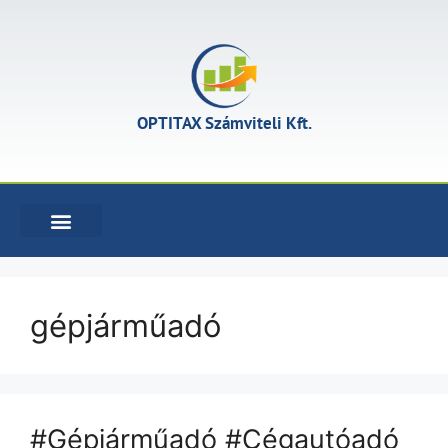
OPTITAX Számviteli Kft.
KÖNYVELÉSI SZOLGÁLTATÁSOK
gépjárműadó
#Gépjárműadó #Cégautóadó