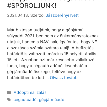
#SPÓROLJUNK!
2021.04.13.
Szerző:
Jászberényi Ivett
Már biztosan tudjátok, hogy a gépjármű
súlyadót 2021-ben nem az önkormányzatoknak
utaljuk, hanem a NAV-nak, így fontos, hogy NE
a szokásos számla számra utalj! A befizetési
határidő is változott, március 15 helyett, április
15 lett. Azonban azt már kevesebb vállalkozó
tudja, hogy a cégautó adóból levonható a
gépjárműadó összege, feltéve hogy az
határidőben be lett …
Olvass tovább
Adóoptimalizálás
cégautóadó
,
gépjárműadó