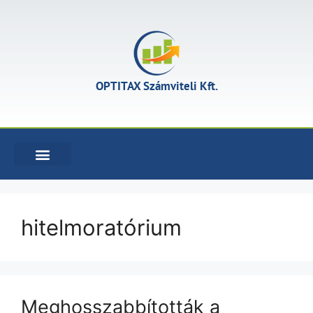
OPTITAX Számviteli Kft.
KÖNYVELÉSI SZOLGÁLTATÁSOK
hitelmoratórium
Meghosszabbították a