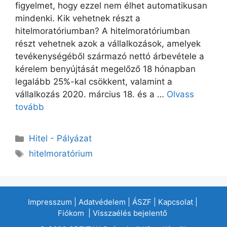
figyelmet, hogy ezzel nem élhet automatikusan
mindenki. Kik vehetnek részt a
hitelmoratóriumban? A hitelmoratóriumban
részt vehetnek azok a vállalkozások, amelyek
tevékenységéből származó nettó árbevétele a
kérelem benyújtását megelőző 18 hónapban
legalább 25%-kal csökkent, valamint a
vállalkozás 2020. március 18. és a …
Olvass
tovább
Hitel - Pályázat
hitelmoratórium
Impresszum
|
Adatvédelem
|
ÁSZF
|
Kapcsolat
|
Fiókom
|
Visszaélés bejelentő