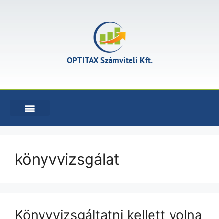
OPTITAX Számviteli Kft.
KÖNYVELÉSI SZOLGÁLTATÁSOK
könyvvizsgálat
Könyvvizsgáltatni kellett volna