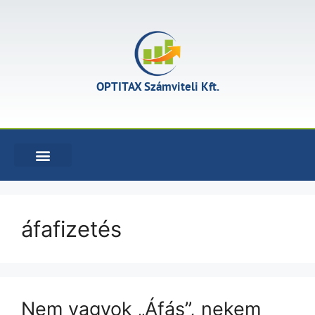
OPTITAX Számviteli Kft.
KÖNYVELÉSI SZOLGÁLTATÁSOK
áfafizetés
Nem vagyok „Áfás”, nekem