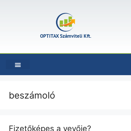
OPTITAX Számviteli Kft.
KÖNYVELÉSI SZOLGÁLTATÁSOK
beszámoló
Fizetőképes a vevője?