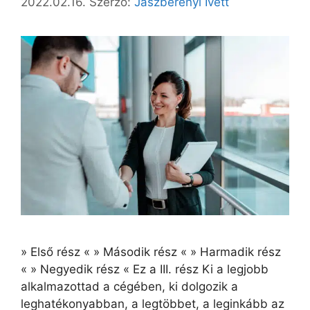
2022.02.16.
Szerző:
Jászberényi Ivett
» Első rész « » Második rész « » Harmadik rész
« » Negyedik rész « Ez a III. rész Ki a legjobb
alkalmazottad a cégében, ki dolgozik a
leghatékonyabban, a legtöbbet, a leginkább az