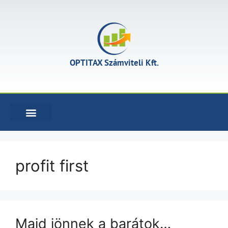
OPTITAX Számviteli Kft.
KÖNYVELÉSI SZOLGÁLTATÁSOK
profit first
Majd jönnek a barátok…