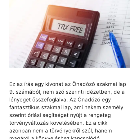
Ez az írás egy kivonat az Önadózó szakmai lap
9. számából, nem szó szerinti idézetben, de a
lényeget összefoglalva. Az Önadózó egy
fantasztikus szakmai lap, ami nekem személy
szerint óriási segítséget nyújt a rengeteg
törvényváltozás követésében. Ez a cikk
azonban nem a törvényekről szól, hanem
magáról a könyveléshez kapcsolódó