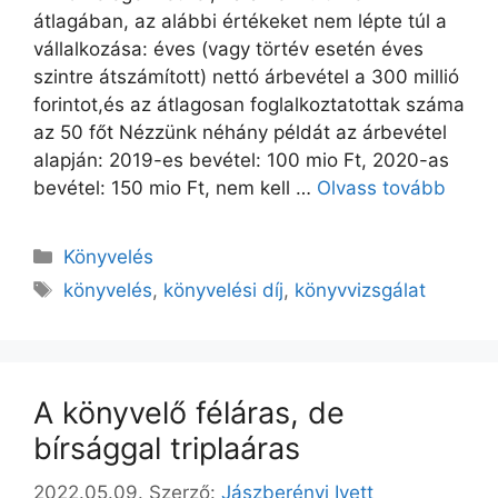
átlagában, az alábbi értékeket nem lépte túl a
vállalkozása: éves (vagy törtév esetén éves
szintre átszámított) nettó árbevétel a 300 millió
forintot,és az átlagosan foglalkoztatottak száma
az 50 főt Nézzünk néhány példát az árbevétel
alapján: 2019-es bevétel: 100 mio Ft, 2020-as
bevétel: 150 mio Ft, nem kell …
Olvass tovább
Könyvelés
könyvelés
,
könyvelési díj
,
könyvvizsgálat
A könyvelő féláras, de
bírsággal triplaáras
2022.05.09.
Szerző:
Jászberényi Ivett