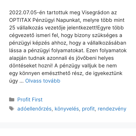
2022.07.05-én tartottuk meg Visegrádon az
OPTITAX Pénzügyi Napunkat, melyre több mint
25 vállalkozás vezetője jelentkezett!Egyre több
cégvezető ismeri fel, hogy bizony szükséges a
pénzügyi képzés ahhoz, hogy a vállalkozásában
lássa a pénzügyi folyamatokat. Ezen folyamatok
alapján tudnak azonnali és jövőbeni helyes
döntéseket hozni! A pénzügy valljuk be nem
egy könnyen emészthető rész, de igyekeztünk
úgy …
Olvass tovább
Profit First
adóellenőrzés
,
könyvelés
,
profit
,
rendezvény